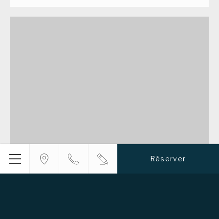
Réserver
Menu
Musée du Louvre
À 15 min de métro, le plus grand musée de la planète
vous invite à un voyage à travers les civilisations. Le